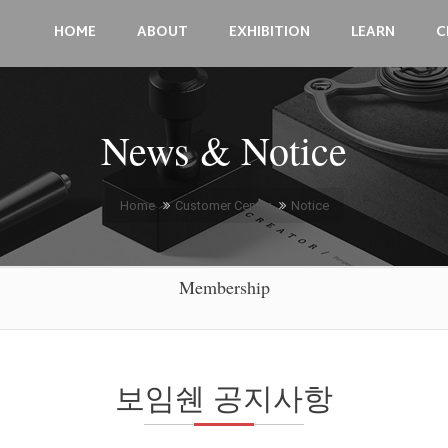
HOME
ABOUT
EXHIBITION
LEARN
C
News & Notice
Home
Customer Center
Notice
Membership
보임쉔 공지사항