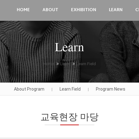
HOME
ABOUT
EXHIBITION
LEARN
C
Learn
Home
Learn
Learn Field
About Program
Learn Field
Program News
|
|
교육현장 마당