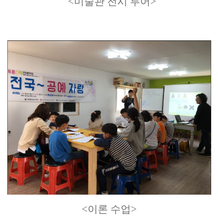
<미술관 전시 투어>
<이론 수업>